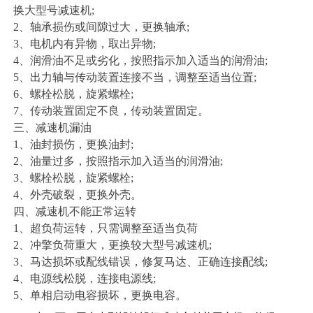
换大型号减速机;
2、轴承损伤或间隙过大，更换轴承;
3、电机内有异物，取出异物;
4、润滑油不足或劣化，按照指示加入适当的润滑油;
5、出力轴与传动装置连接不当，调整至适当位置;
6、螺栓松脱，旋紧螺栓;
7、传动装置固定不良，传动装置固定。
三、减速机漏油
1、油封损伤，更换油封;
2、油量过多，按照指示加入适当的润滑油;
3、螺栓松脱，旋紧螺栓;
4、外壳破裂，更换外壳。
四、减速机不能正常运转
1、超负荷运转，只需调整至适当负荷
2、冲擎负荷重大，更换较大型号减速机;
3、马达损坏或配线错误，修复马达、正确连接配线;
4、电源线松脱，连接电源线;
5、单相启动电容损坏，更换电容。