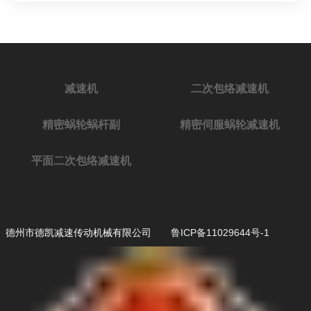
减速机
二次包络减速机
精密蜗轮蜗杆副
精密伺服蜗轮减速机
平面二次包络减速机
德州市德凯减速传动机械有限公司
鲁ICP备11029644号-1