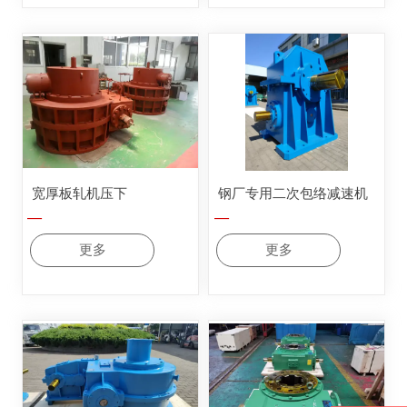
宽厚板轧机压下
钢厂专用二次包络减速机
—
—
更多
更多