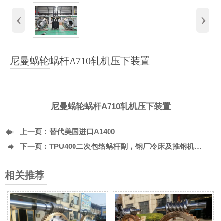
‹
›
尼曼蜗轮蜗杆A710轧机压下装置
尼曼蜗轮蜗杆A710轧机压下装置

上一页：
替代美国进口A1400

下一页：
TPU400二次包络蜗杆副，钢厂冷床及推钢机专用减速机
相关推荐