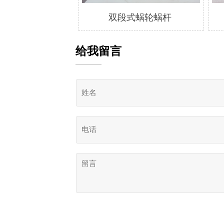
双段式蜗轮蜗杆
给我留言