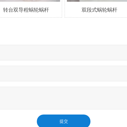
转台双导程蜗轮蜗杆
双段式蜗轮蜗杆
提交