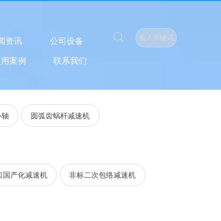

输入关键词
闻资讯
公司设备
使用案例
联系我们
心轴
圆弧齿蜗杆减速机
口国产化减速机
非标二次包络减速机