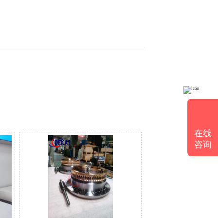
在线
咨询