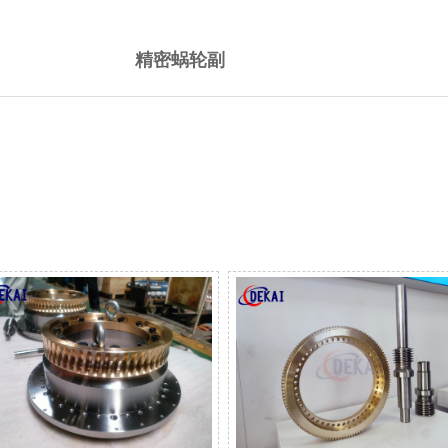
精密蜗轮副