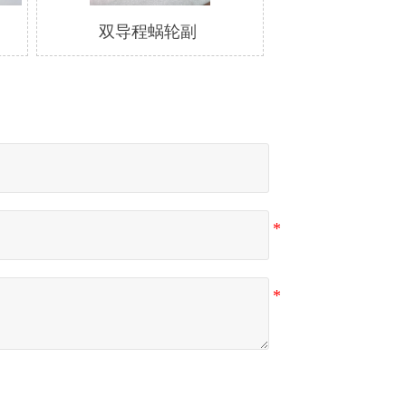
双导程蜗轮副