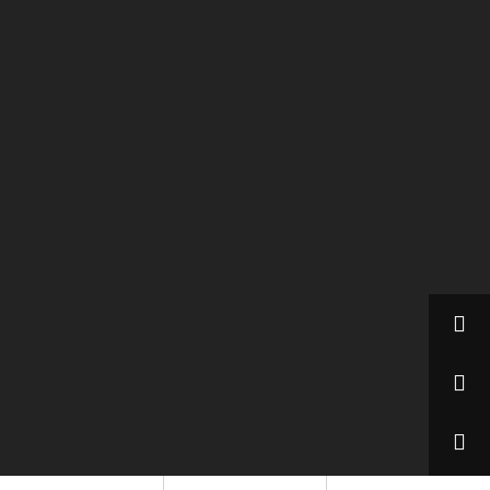


