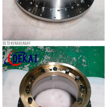
双导程蜗轮蜗杆