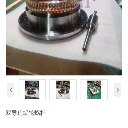
‹
›
双导程蜗轮蜗杆