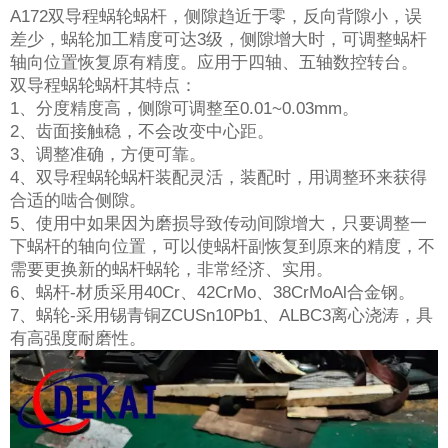
A172双导程蜗轮蜗杆，侧隙趋近于零，反向背隙小，误
差少，蜗轮加工精度可达3级，侧隙增大时，可调整蜗杆
轴向位置恢复原有精度。应用于四轴、五轴数控转台。
双导程蜗轮蜗杆其特点：
1、分度精度高，侧隙可调整至0.01~0.03mm。
2、齿面接触稳，不会改变中心距。
3、调整准确，方便可靠。
4、双导程蜗轮蜗杆装配灵活，装配时，用调整环来获得
合适的啮合侧隙。
5、使用中如果因为磨损导致传动间隙增大，只要调整一
下蜗杆的轴向位置，可以使蜗杆副恢复到原来的精度，不
需要更换新的蜗杆蜗轮，非常经济、实用。
6、蜗杆-材质采用40Cr、42CrMo、38CrMoAl合金钢。
7、蜗轮-采用锡青铜ZCUSn10Pb1、ALBC3离心浇涛，具
有高强度耐磨性。