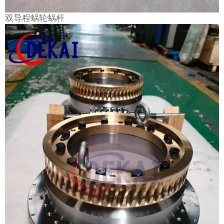
双导程蜗轮蜗杆