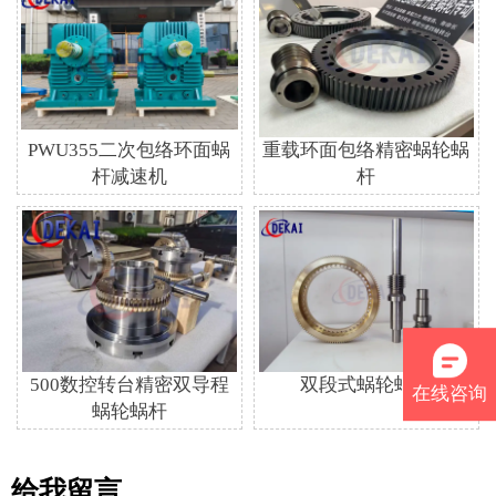
PWU355二次包络环面蜗
重载环面包络精密蜗轮蜗
杆减速机
杆
500数控转台精密双导程
双段式蜗轮蜗杆
在线咨询
蜗轮蜗杆
给我留言