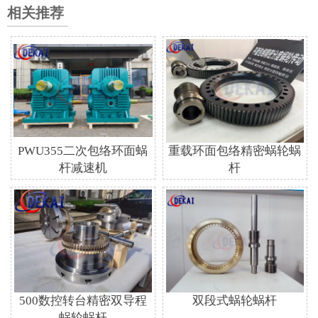
相关推荐
PWU355二次包络环面蜗
重载环面包络精密蜗轮蜗
杆减速机
杆
500数控转台精密双导程
双段式蜗轮蜗杆
蜗轮蜗杆