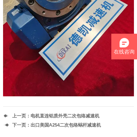
在线咨询

上一页：
电机直连铝质外壳二次包络减速机

下一页：
出口美国A254二次包络蜗杆减速机