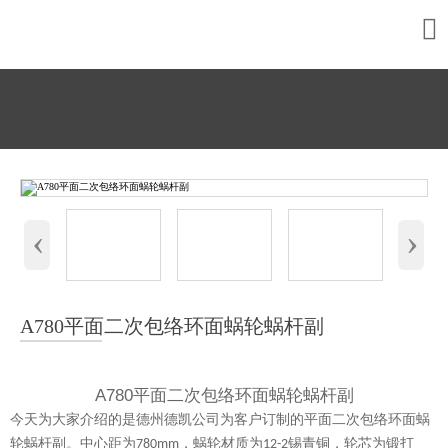

‹
›
A780平面二次包络环面蜗轮蜗杆副
A780平面二次包络环面蜗轮蜗杆副
今天为大家介绍的是德州德凯公司为客户订制的平面二次包络环面蜗
轮蜗杆副。中心距为
，蜗轮材质为
锡青铜，轮芯为锻打
780mm
12-2