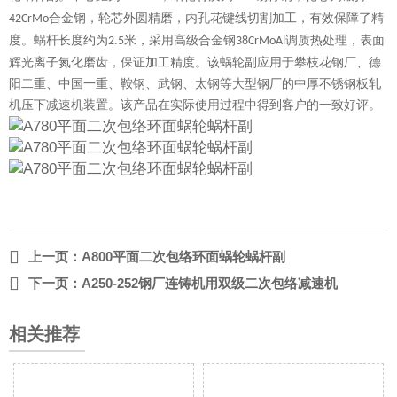
合金钢，轮芯外圆精磨，内孔花键线切割加工，有效保障了精
42CrMo
度。蜗杆长度约为
米，采用高级合金钢
调质热处理，表面
2.5
38CrMoAl
辉光离子氮化磨齿，保证加工精度。该蜗轮副应用于攀枝花钢厂、德
阳二重、中国一重、鞍钢、武钢、太钢等大型钢厂的中厚不锈钢板轧
机压下减速机装置。该产品在实际使用过程中得到客户的一致好评。

上一页：
A800平面二次包络环面蜗轮蜗杆副

下一页：
A250-252钢厂连铸机用双级二次包络减速机
相关推荐