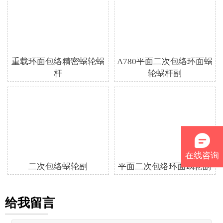
重载环面包络精密蜗轮蜗
A780平面二次包络环面蜗
杆
轮蜗杆副
在线咨询
二次包络蜗轮副
平面二次包络环面蜗轮副
给我留言