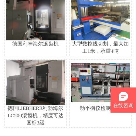
德国利孛海尔滚齿机
大型数控线切割，最大加
工1米，承重4吨
在线咨询
德国LIEBHERR利勃海尔
动平衡仪检测蜗杆
LC500滚齿机，精度可达
国标3级