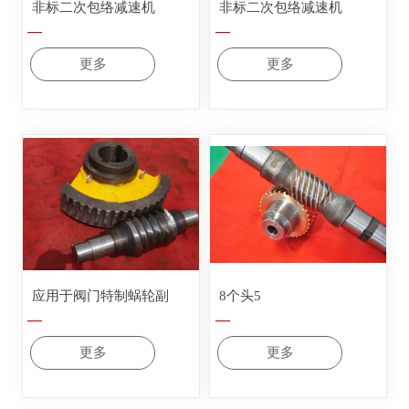
非标二次包络减速机
非标二次包络减速机
—
—
更多
更多
应用于阀门特制蜗轮副
8个头5
—
—
更多
更多