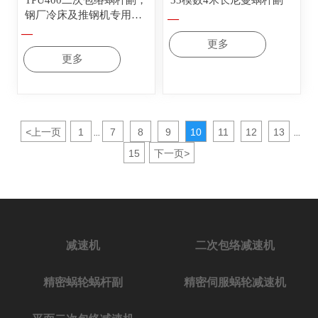
TPU400二次包络蜗杆副，
33模数4米长尼曼蜗杆副
钢厂冷床及推钢机专用减
—
速机
—
更多
更多
<
上一页
1
7
8
9
10
11
12
13
...
...
15
下一页
>
减速机
二次包络减速机
精密蜗轮蜗杆副
精密伺服蜗轮减速机