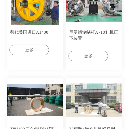
替代美国进口A1400
尼曼蜗轮蜗杆A710轧机压
下装置
—
—
更多
更多