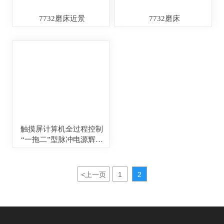
7732磨床近景
7732磨床
触摸屏计算机全过程控制
“一拖二”型脉冲电源辉光
离子氮化炉
<
上一页
1
2