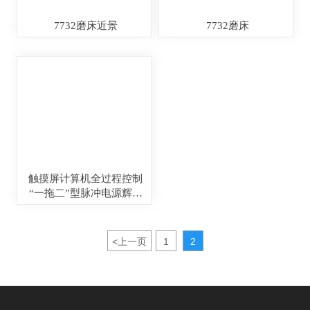
7732磨床近景
7732磨床
触摸屏计算机全过程控制
“一拖二”型脉冲电源辉光
离子氮化炉
<
上一页
1
2